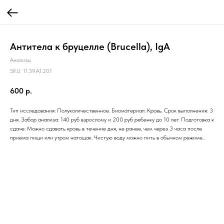
Антитела к бруцелле (Brucella), IgА
Анализы
SKU:
11.39.A1.201
600
р.
Тип исследования: Полуколичественное. Биоматериал: Кровь. Срок выполнения: 3
дня. Забор анализа: 140 руб взрослому и 200 руб ребенку до 10 лет. Подготовка к
сдаче: Можно сдавать кровь в течение дня, не ранее, чем через 3 часа после
приема пищи или утром натощак. Чистую воду можно пить в обычном режиме..