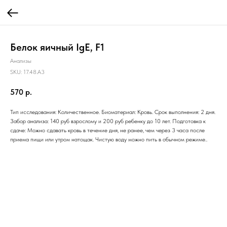
Белок яичный IgE, F1
Анализы
SKU:
17.48.A3
570
р.
Тип исследования: Количественное. Биоматериал: Кровь. Срок выполнения: 2 дня.
Забор анализа: 140 руб взрослому и 200 руб ребенку до 10 лет. Подготовка к
сдаче: Можно сдавать кровь в течение дня, не ранее, чем через 3 часа после
приема пищи или утром натощак. Чистую воду можно пить в обычном режиме..