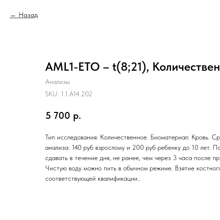
Назад
AML1-ETO – t(8;21), Количестве
Анализы
SKU:
1.1.A14.202
5 700
р.
Тип исследования: Количественное. Биоматериал: Кровь. Ср
анализа: 140 руб взрослому и 200 руб ребенку до 10 лет. П
сдавать в течение дня, не ранее, чем через 3 часа после п
Чистую воду можно пить в обычном режиме. Взятие костног
соответствующей квалификации..