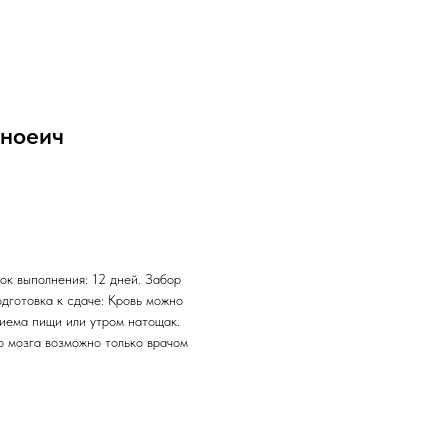
нноеич
ок выполнения: 12 дней. Забор
одготовка к сдаче: Кровь можно
риема пищи или утром натощак.
о мозга возможно только врачом