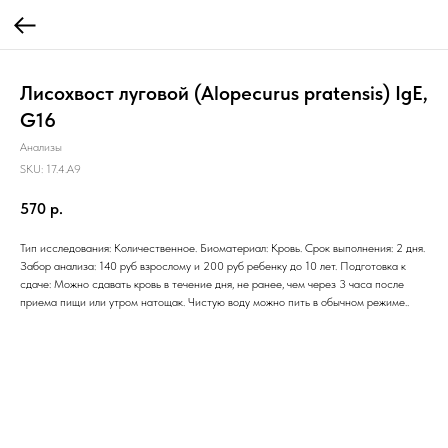
Лисохвост луговой (Alopecurus pratensis) IgE,
G16
Анализы
SKU:
17.4.A9
570
р.
Тип исследования: Количественное. Биоматериал: Кровь. Срок выполнения: 2 дня.
Забор анализа: 140 руб взрослому и 200 руб ребенку до 10 лет. Подготовка к
сдаче: Можно сдавать кровь в течение дня, не ранее, чем через 3 часа после
приема пищи или утром натощак. Чистую воду можно пить в обычном режиме..