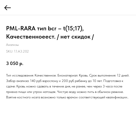
PML-RARA тип bcr – t(15;17),
Качественноеест. / нет скидок /
Анализы
SKU:
1.1.A3.202
3 050
р.
Тип исследования: Качественное. Биоматериал: Кровь. Срок выполнения: 12 дней.
Забор анализа: 140 руб взрослому и 200 руб ребенку до 10 лет. Подготовка к
сдаче: Кровь можно сдавать в течение дня, не ранее, чем через 3 часа после
приема пищи или утром натощак. Чистую воду можно пить в обычном режиме.
Взятие костного мозга возможно только врачом соответствующей квалификации..