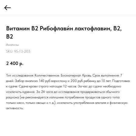
Витамин B2 Рибофлави́н лактофлавин, В2,
B2
Анализы
SKU:
95-13-205
2 400
р.
Тип исследования: Количественное. Биоматериал: Кровь. Срок выполнения: 7
дней. Забор анализа: 140 руб взрослому и 200 руб ребенку до 10 лет. Подготовка
к сдаче: Сдача крови строго натощак 12 часов. За час до сдачи необходимо
исключить курение. За 24 часа до исследования придерживаться обычного
рациона (не рекомендуется излишнее потребление продуктов одного типа:
только мясо, только овощи и т. д.), исключить употребления алкголя и физическую
активность..