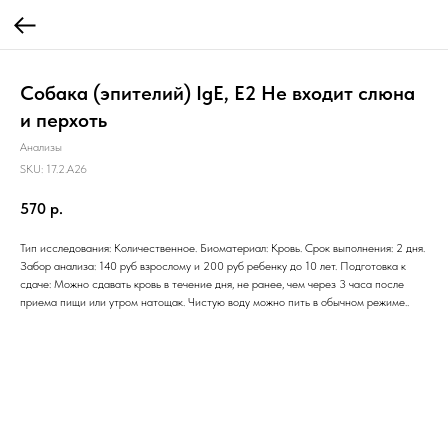
Собака (эпителий) IgE, E2 Не входит слюна
и перхоть
Анализы
SKU:
17.2.A26
570
р.
Тип исследования: Количественное. Биоматериал: Кровь. Срок выполнения: 2 дня.
Забор анализа: 140 руб взрослому и 200 руб ребенку до 10 лет. Подготовка к
сдаче: Можно сдавать кровь в течение дня, не ранее, чем через 3 часа после
приема пищи или утром натощак. Чистую воду можно пить в обычном режиме..