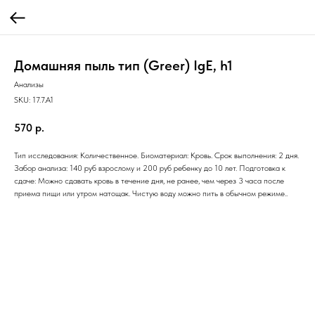
Домашняя пыль тип (Greer) IgE, h1
Анализы
SKU:
17.7.A1
570
р.
Тип исследования: Количественное. Биоматериал: Кровь. Срок выполнения: 2 дня.
Забор анализа: 140 руб взрослому и 200 руб ребенку до 10 лет. Подготовка к
сдаче: Можно сдавать кровь в течение дня, не ранее, чем через 3 часа после
приема пищи или утром натощак. Чистую воду можно пить в обычном режиме..