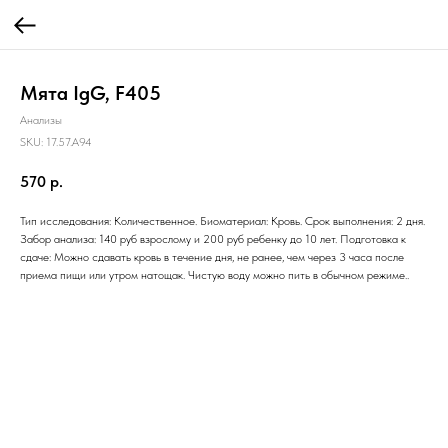
Мята IgG, F405
Анализы
SKU:
17.57.A94
570
р.
Тип исследования: Количественное. Биоматериал: Кровь. Срок выполнения: 2 дня.
Забор анализа: 140 руб взрослому и 200 руб ребенку до 10 лет. Подготовка к
сдаче: Можно сдавать кровь в течение дня, не ранее, чем через 3 часа после
приема пищи или утром натощак. Чистую воду можно пить в обычном режиме..