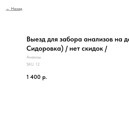
Назад
Выезд для забора анализов на д
Сидоровка) / нет скидок /
Анализы
SKU:
12
1 400
р.