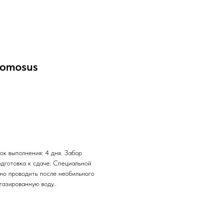
comosus
ок выполнения: 4 дня. Забор
одготовка к сдаче: Специальной
жно проводить после необильного
газированную воду..