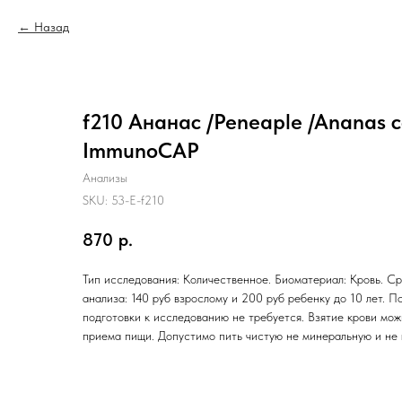
Назад
f210 Ананас /Peneaple /Ananas 
ImmunoCAP
Анализы
SKU:
53-E-f210
870
р.
Тип исследования: Количественное. Биоматериал: Кровь. Ср
анализа: 140 руб взрослому и 200 руб ребенку до 10 лет. П
подготовки к исследованию не требуется. Взятие крови мо
приема пищи. Допустимо пить чистую не минеральную и не 