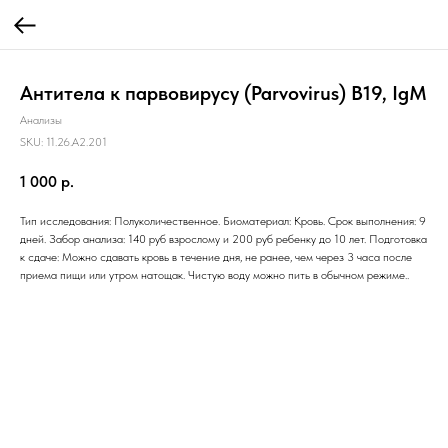
Антитела к парвовирусу (Parvovirus) B19, IgM
Анализы
SKU:
11.26.A2.201
1 000
р.
Тип исследования: Полуколичественное. Биоматериал: Кровь. Срок выполнения: 9
дней. Забор анализа: 140 руб взрослому и 200 руб ребенку до 10 лет. Подготовка
к сдаче: Можно сдавать кровь в течение дня, не ранее, чем через 3 часа после
приема пищи или утром натощак. Чистую воду можно пить в обычном режиме..