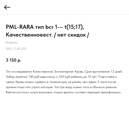
PML-RARA тип bcr 1-– t(15;17),
Качественноеест. / нет скидок /
Анализы
SKU:
1.1.A1.202
3 150
р.
Тип исследования: Качественное. Биоматериал: Кровь. Срок выполнения: 12 дней.
Забор анализа: 140 руб взрослому и 200 руб ребенку до 10 лет. Подготовка к
сдаче: Кровь можно сдавать в течение дня, не ранее, чем через 3 часа после
приема пищи или утром натощак. Чистую воду можно пить в обычном режиме.
Взятие костного мозга возможно только врачом соответствующей квалификации..