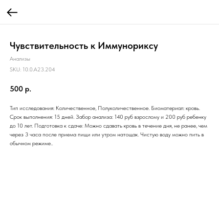
Чувствительность к Иммунориксу
Анализы
SKU:
10.0.A23.204
500
р.
Тип исследования: Количественное, Полуколичественное. Биоматериал: кровь.
Срок выполнения: 15 дней. Забор анализа: 140 руб взрослому и 200 руб ребенку
до 10 лет. Подготовка к сдаче: Можно сдавать кровь в течение дня, не ранее, чем
через 3 часа после приема пищи или утром натощак. Чистую воду можно пить в
обычном режиме..