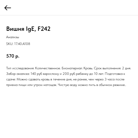
Вишня IgE, F242
Анализы
SKU:
17.40.A108
570
р.
Тип исследования: Количественное. Биоматериал: Кровь. Срок выполнения: 2 дня.
Забор анализа: 140 руб взрослому и 200 руб ребенку до 10 лет. Подготовка к
сдаче: Можно сдавать кровь в течение дня, не ранее, чем через 3 часа после
приема пищи или утром натощак. Чистую воду можно пить в обычном режиме..