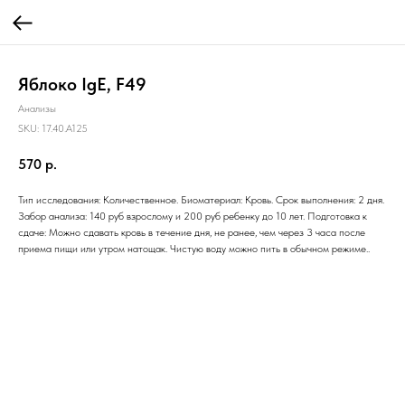
Яблоко IgE, F49
Анализы
SKU:
17.40.A125
570
р.
Тип исследования: Количественное. Биоматериал: Кровь. Срок выполнения: 2 дня.
Забор анализа: 140 руб взрослому и 200 руб ребенку до 10 лет. Подготовка к
сдаче: Можно сдавать кровь в течение дня, не ранее, чем через 3 часа после
приема пищи или утром натощак. Чистую воду можно пить в обычном режиме..