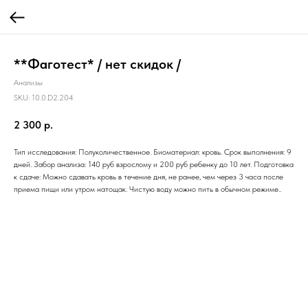
**Фаготест* / нет скидок /
Анализы
SKU:
10.0.D2.204
2 300
р.
Тип исследования: Полуколичественное. Биоматериал: кровь. Срок выполнения: 9
дней. Забор анализа: 140 руб взрослому и 200 руб ребенку до 10 лет. Подготовка
к сдаче: Можно сдавать кровь в течение дня, не ранее, чем через 3 часа после
приема пищи или утром натощак. Чистую воду можно пить в обычном режиме..