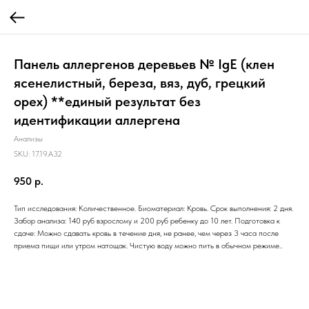
Панель аллергенов деревьев № IgE (клен
ясенелистный, береза, вяз, дуб, грецкий
орех) **единый результат без
идентификации аллергена
Анализы
SKU:
17.19.A32
950
р.
Тип исследования: Количественное. Биоматериал: Кровь. Срок выполнения: 2 дня.
Забор анализа: 140 руб взрослому и 200 руб ребенку до 10 лет. Подготовка к
сдаче: Можно сдавать кровь в течение дня, не ранее, чем через 3 часа после
приема пищи или утром натощак. Чистую воду можно пить в обычном режиме..