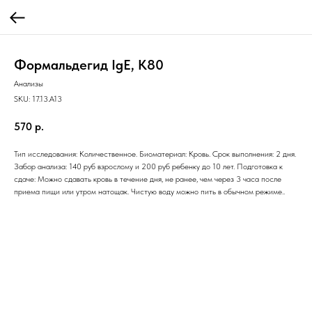
Формальдегид IgE, K80
Анализы
SKU:
17.13.A13
570
р.
Тип исследования: Количественное. Биоматериал: Кровь. Срок выполнения: 2 дня.
Забор анализа: 140 руб взрослому и 200 руб ребенку до 10 лет. Подготовка к
сдаче: Можно сдавать кровь в течение дня, не ранее, чем через 3 часа после
приема пищи или утром натощак. Чистую воду можно пить в обычном режиме..