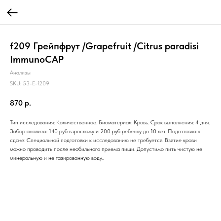
f209 Грейпфрут /Grapefruit /Citrus paradisi
ImmunoCAP
Анализы
SKU:
53-E-f209
870
р.
Тип исследования: Количественное. Биоматериал: Кровь. Срок выполнения: 4 дня.
Забор анализа: 140 руб взрослому и 200 руб ребенку до 10 лет. Подготовка к
сдаче: Специальной подготовки к исследованию не требуется. Взятие крови
можно проводить после необильного приема пищи. Допустимо пить чистую не
минеральную и не газированную воду..