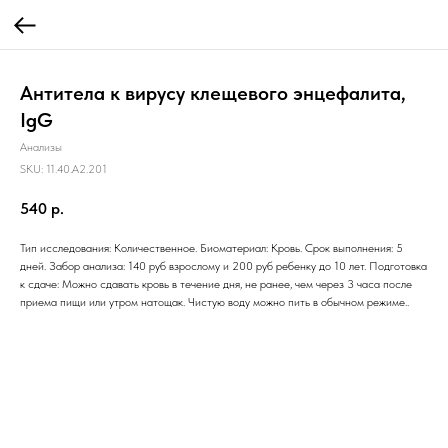
Антитела к вирусу клещевого энцефалита,
IgG
Анализы
SKU:
11.40.A2.201
540
р.
Тип исследования: Количественное. Биоматериал: Кровь. Срок выполнения: 5
дней. Забор анализа: 140 руб взрослому и 200 руб ребенку до 10 лет. Подготовка
к сдаче: Можно сдавать кровь в течение дня, не ранее, чем через 3 часа после
приема пищи или утром натощак. Чистую воду можно пить в обычном режиме..