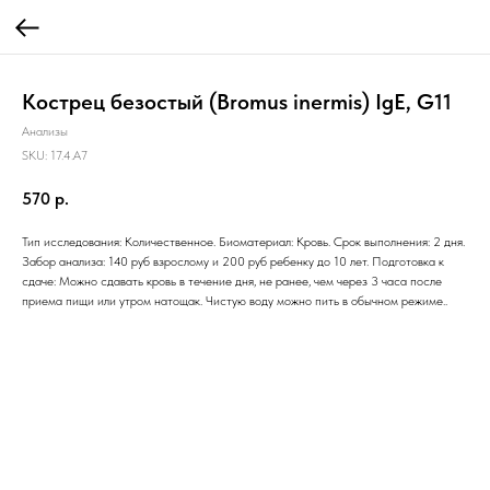
Кострец безостый (Bromus inermis) IgE, G11
Анализы
SKU:
17.4.A7
570
р.
Тип исследования: Количественное. Биоматериал: Кровь. Срок выполнения: 2 дня.
Забор анализа: 140 руб взрослому и 200 руб ребенку до 10 лет. Подготовка к
сдаче: Можно сдавать кровь в течение дня, не ранее, чем через 3 часа после
приема пищи или утром натощак. Чистую воду можно пить в обычном режиме..