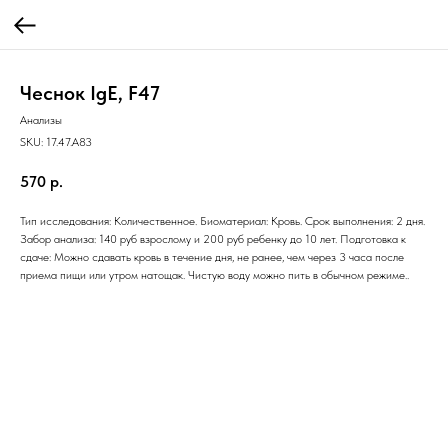
Чеснок IgE, F47
Анализы
SKU:
17.47.A83
570
р.
Тип исследования: Количественное. Биоматериал: Кровь. Срок выполнения: 2 дня.
Забор анализа: 140 руб взрослому и 200 руб ребенку до 10 лет. Подготовка к
сдаче: Можно сдавать кровь в течение дня, не ранее, чем через 3 часа после
приема пищи или утром натощак. Чистую воду можно пить в обычном режиме..