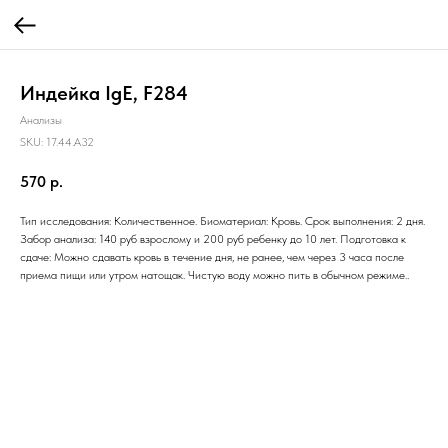
Индейка IgE, F284
Анализы
SKU:
17.44.A32
570
р.
Тип исследования: Количественное. Биоматериал: Кровь. Срок выполнения: 2 дня.
Забор анализа: 140 руб взрослому и 200 руб ребенку до 10 лет. Подготовка к
сдаче: Можно сдавать кровь в течение дня, не ранее, чем через 3 часа после
приема пищи или утром натощак. Чистую воду можно пить в обычном режиме..