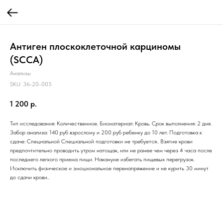
Антиген плоскоклеточной карциномы
(SCCA)
Анализы
SKU:
36-20-005
1 200
р.
Тип исследования: Количественное. Биоматериал: Кровь. Срок выполнения: 2 дня.
Забор анализа: 140 руб взрослому и 200 руб ребенку до 10 лет. Подготовка к
сдаче: Специальной Специальной подготовки не требуется.. Взятие крови
предпочтительно проводить утром натощак, или не ранее чем через 4 часа после
последнего легкого приема пищи. Накануне избегать пищевых перегрузок.
Исключить физическое и эмоциональное перенапряжение и не курить 30 минут
до сдачи крови..