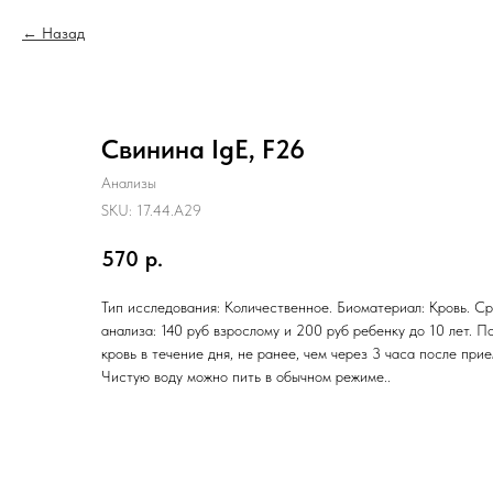
Назад
Свинина IgE, F26
Анализы
SKU:
17.44.A29
570
р.
Тип исследования: Количественное. Биоматериал: Кровь. Ср
анализа: 140 руб взрослому и 200 руб ребенку до 10 лет. П
кровь в течение дня, не ранее, чем через 3 часа после при
Чистую воду можно пить в обычном режиме..