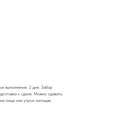
ок выполнения: 2 дня. Забор
одготовка к сдаче: Можно сдавать
ема пищи или утром натощак.