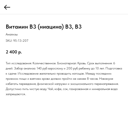
Витамин B3 (ниацина) В3, B3
Анализы
SKU:
95-13-207
2 400
р.
Тип исследования: Количественное. Биоматериал: Кровь. Срок выполнения: 6
дней. Забор анализа: 140 руб взрослому и 200 руб ребенку до 10 лет. Подготовка
к сдаче: Исследование желательно проводить натощак. Между последним
приемом пищи и взятием крови должно пройти не менее 8 часов. Накануне
избегать переедания, физической нагрузки и эмоционального перенапряжения.
Допустимо пить чистую воду. Чай, кофе, сок, газированная и минеральная вода
запрещаются..