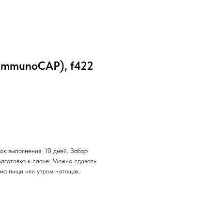
(ImmunoCAP), f422
ок выполнения: 10 дней. Забор
одготовка к сдаче: Можно сдавать
ема пищи или утром натощак.