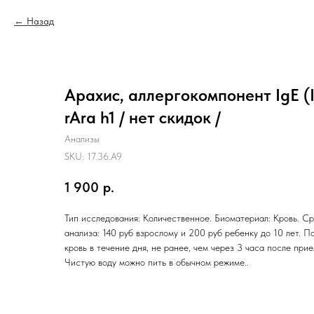
Назад
Арахис, аллергокомпонент IgE 
rAra h1 / нет скидок /
Анализы
SKU:
17.36.A9
1 900
р.
Тип исследования: Количественное. Биоматериал: Кровь. Ср
анализа: 140 руб взрослому и 200 руб ребенку до 10 лет. П
кровь в течение дня, не ранее, чем через 3 часа после при
Чистую воду можно пить в обычном режиме..