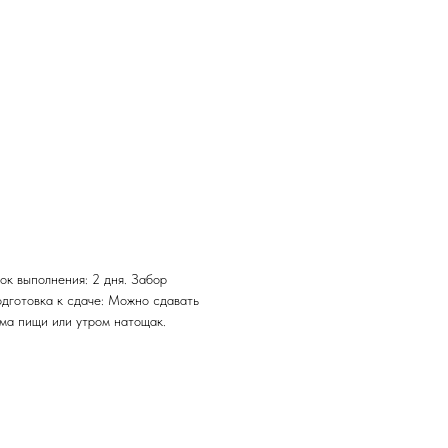
ок выполнения: 2 дня. Забор
одготовка к сдаче: Можно сдавать
ема пищи или утром натощак.