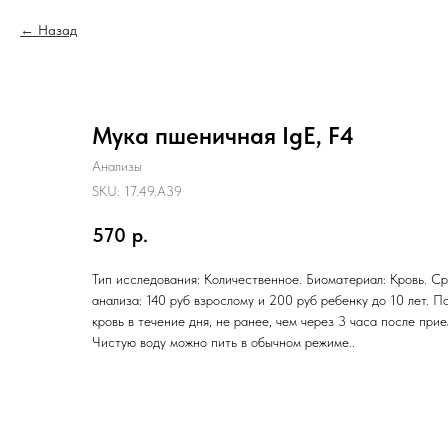
Назад
Мука пшеничная IgE, F4
Анализы
SKU:
17.49.A39
570
р.
Тип исследования: Количественное. Биоматериал: Кровь. Ср
анализа: 140 руб взрослому и 200 руб ребенку до 10 лет. П
кровь в течение дня, не ранее, чем через 3 часа после при
Чистую воду можно пить в обычном режиме..