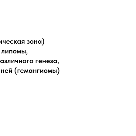
ическая зона)
 липомы,
азличного генеза,
аней (гемангиомы)