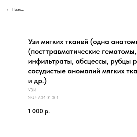
Назад
Узи мягких тканей (одна анатом
(посттравматические гематомы,
инфильтраты, абсцессы, рубцы р
сосудистые аномалий мягких тк
и др.)
УЗИ
SKU:
A04.01.001
1 000
р.