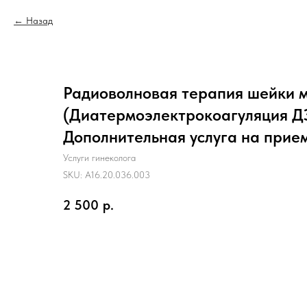
Назад
Радиоволновая терапия шейки 
(Диатермоэлектрокоагуляция Д
Дополнительная услуга на прие
Услуги гинеколога
SKU:
A16.20.036.003
2 500
р.