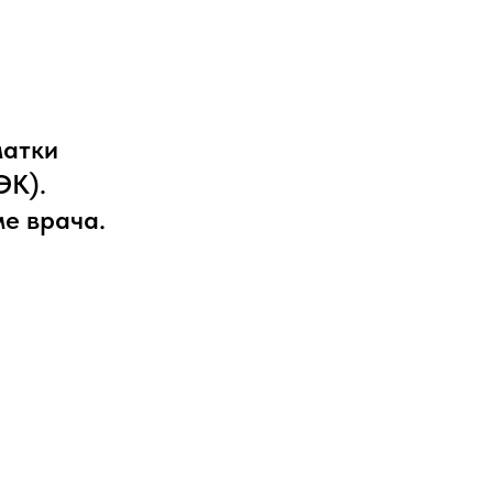
матки
ЭК).
ме врача.