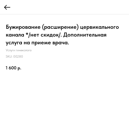
Бужирование (расширение) цервикального
канала */нет скидок/. Дополнительная
услуга на приеме врача.
Услуги гинеколога
SKU:
00280
1 600
р.