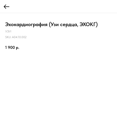
Эхокардиография (Узи сердца, ЭХОКГ)
УЗИ
SKU:
A04.10.002
1 900
р.