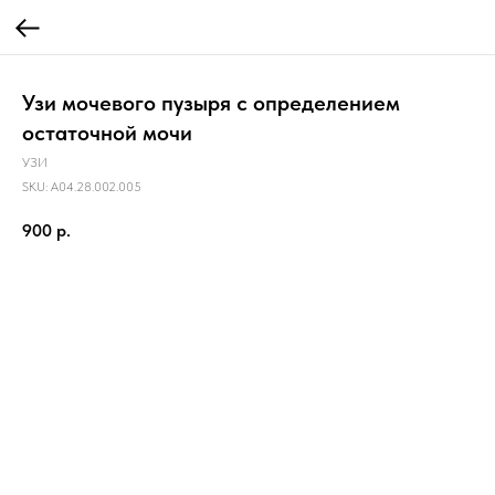
Узи мочевого пузыря с определением
остаточной мочи
УЗИ
SKU:
A04.28.002.005
900
р.