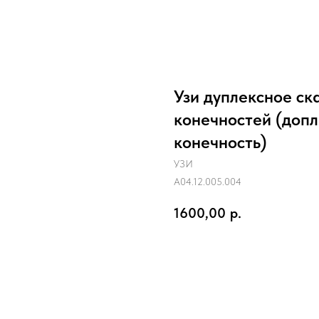
Узи дуплексное ск
конечностей (допл
конечность)
УЗИ
A04.12.005.004
1600,00
р.