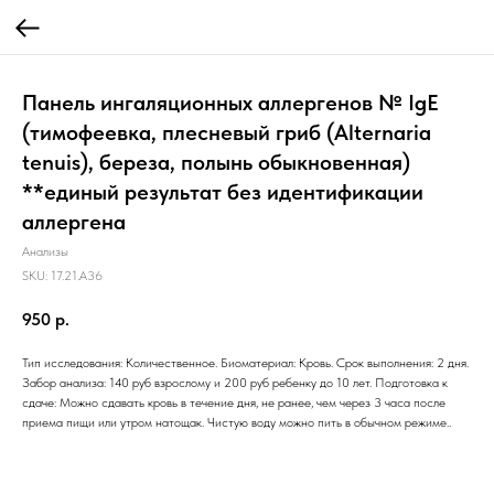
Панель ингаляционных аллергенов № IgE
(тимофеевка, плесневый гриб (Alternaria
tenuis), береза, полынь обыкновенная)
**единый результат без идентификации
аллергена
Анализы
SKU:
17.21.A36
950
р.
Тип исследования: Количественное. Биоматериал: Кровь. Срок выполнения: 2 дня.
Забор анализа: 140 руб взрослому и 200 руб ребенку до 10 лет. Подготовка к
сдаче: Можно сдавать кровь в течение дня, не ранее, чем через 3 часа после
приема пищи или утром натощак. Чистую воду можно пить в обычном режиме..