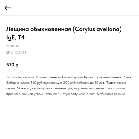
Лещина обыкновенная (Corylus avellana)
IgE, T4
Анализы
SKU:
17.3.A14
570
р.
Тип исследования: Количественное. Биоматериал: Кровь. Срок выполнения: 2 дня.
Забор анализа: 140 руб взрослому и 200 руб ребенку до 10 лет. Подготовка к
сдаче: Можно сдавать кровь в течение дня, не ранее, чем через 3 часа после
приема пищи или утром натощак. Чистую воду можно пить в обычном режиме..