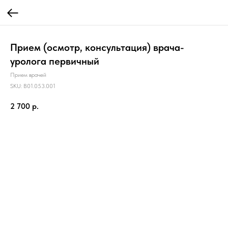
Прием (осмотр, консультация) врача-
уролога первичный
Прием врачей
SKU:
B01.053.001
2 700
р.