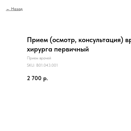
Назад
Прием (осмотр, консультация) в
хирурга первичный
Прием врачей
SKU:
B01.043.001
2 700
р.