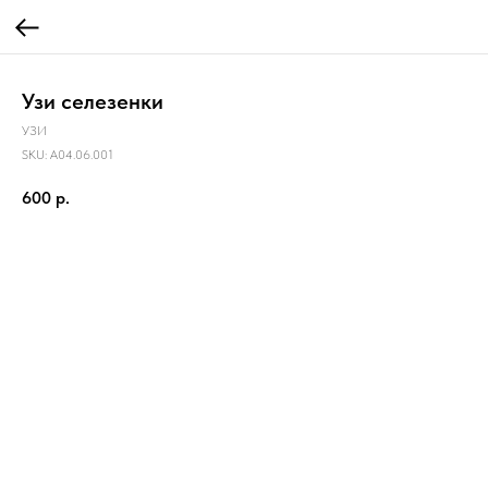
Узи селезенки
УЗИ
SKU:
A04.06.001
600
р.