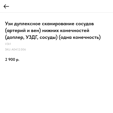
Узи дуплексное сканирование сосудов
(артерий и вен) нижних конечностей
(доплер, УЗДГ, сосуды) (одна конечность)
УЗИ
SKU:
A04.12.006
2 900
р.